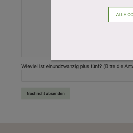
ALLE C
Wieviel ist einundzwanzig plus fünf? (Bitte die Ant