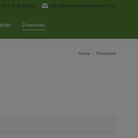
+43 676 95 44 006
office@moor-weichselbaum.com
ntakt
Download
You are here:
Home
Download