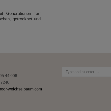
it Generationen Torf
ochen, getrocknet und
Search:
95 44 006
 7240
moor-weichselbaum.com