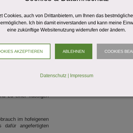
d des immer größer
t Cookies, auch von Drittanbietern, um Ihnen das bestmögliche
 Bereich Torf- und
ermöglichen. Ich bin damit einverstanden und kann meine Einwil
iesem Zeitpunkt nicht
eine zukünftige Websitenutzung widerrufen oder ändern.
 eigenes Unternehmen
selbaum nach dem Fall
OOKIES AKZEPTIEREN
ABLEHNEN
COOKIES BEA
er Unternehmer einen
chechischen Torffirma
Datenschutz
|
Impressum
bereich, nämlich als
erial mit Wasser und
nd zu einer flüssigen
ebrauch im hofeigenen
 dafür angefertigten