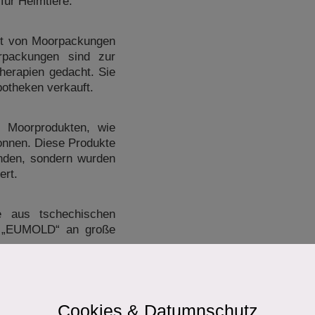
für Heimtiere.
t von Moorpackungen
rpackungen sind zur
herapien gedacht. Sie
otheken verkauft.
n Moorprodukten, wie
gonnen. Diese Produkte
inden, sondern wurden
ert.
 aus tschechischen
n „EUMOLD“ an große
dig weitergearbeitet.
terial, sondern für
en. Der Handel mit
Cookies & Datumnschutz