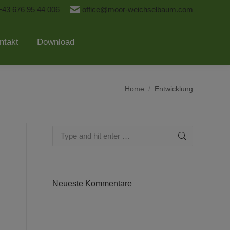
+43 676 95 44 006
office@moor-weichselbaum.com
ntakt
Download
You are here:
Home
Entwicklung
Search:
Neueste Kommentare