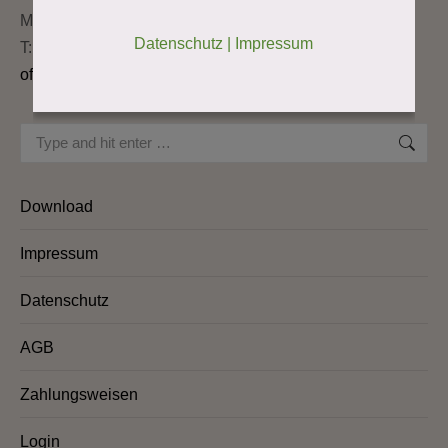
M: 0676 95 44 006
Datenschutz
|
Impressum
T: 02813 7240
office@moor-weichselbaum.com
Search:
Download
Impressum
Datenschutz
AGB
Zahlungsweisen
Login