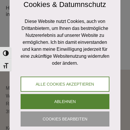
Cookies & Datumnschutz
Hier bahnt sich etwas Großes an! Unser Shop ist
in Arbeit und wird bald veröffentlicht!
Diese Website nutzt Cookies, auch von
Drittanbietern, um Ihnen das bestmögliche
Nutzererlebnis auf unserer Website zu
ermöglichen. Ich bin damit einverstanden
und kann meine Einwilligung jederzeit für
Toggle High Contrast
eine zukünftige Websitenutzung widerrufen
oder ändern.
Toggle Font size
ALLE COOKIES AKZEPTIEREN
Moor & Torf
Weichselbaum Hubert
ABLEHNEN
Rammelhof 18
3925 Arbesbach
COOKIES BEARBEITEN
Kontakt