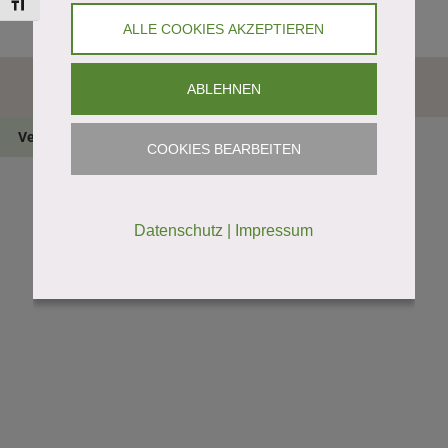
Toggle Font size
ALLE COOKIES AKZEPTIEREN
Cookies bearbeiten
ABLEHNEN
Vertrag widerrufen
COOKIES BEARBEITEN
Datenschutz
|
Impressum