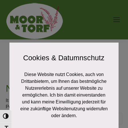
You are here:
Home
Cookies & Datumnschutz
Diese Website nutzt Cookies, auch von
Drittanbietern, um Ihnen das bestmögliche
Nothing Found
Nutzererlebnis auf unserer Website zu
ermöglichen. Ich bin damit einverstanden
It seems we can’t find what you’re looking for.
und kann meine Einwilligung jederzeit für
Perhaps searching can help.
eine zukünftige Websitenutzung widerrufen
Search:
oder ändern.
Toggle High Contrast